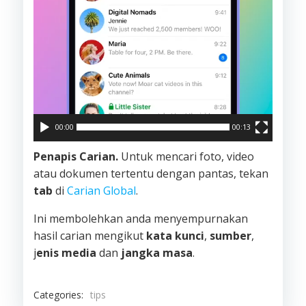
00:00
00:13
Penapis Carian.
Untuk mencari foto, video
atau dokumen tertentu dengan pantas, tekan
tab
di
Carian Global
.
Ini membolehkan anda menyempurnakan
hasil carian mengikut
kata kunci
,
sumber
,
j
enis media
dan
jangka masa
.
Categories:
tips