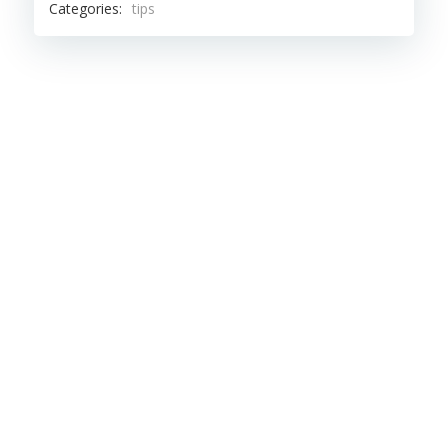
Categories:
tips