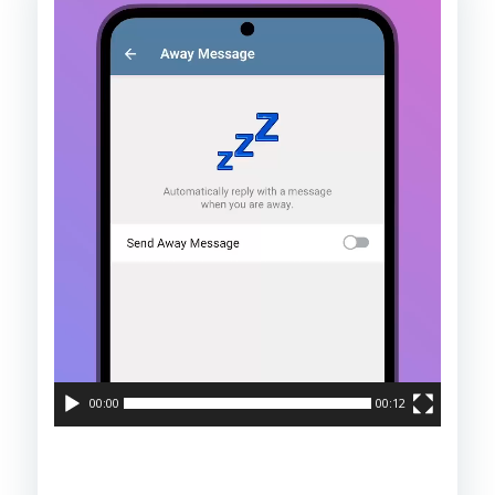
Pemain
Video
00:00
00:12