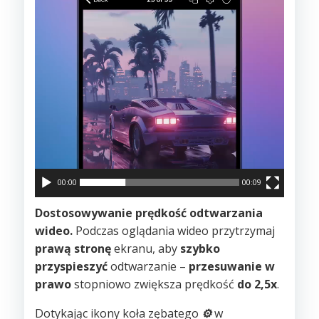
00:00
00:09
Dostosowywanie prędkość odtwarzania
wideo.
Podczas oglądania wideo przytrzymaj
prawą stronę
ekranu, aby
szybko
przyspieszyć
odtwarzanie –
przesuwanie w
prawo
stopniowo zwiększa prędkość
do 2,5x
.
Dotykając ikony koła zębatego
⚙️
w