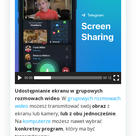
00:00
00:12
Udostępnianie ekranu w grupowych
rozmowach wideo
. W
grupowych rozmowach
wideo
możesz transmitować swój
obraz
z
ekranu lub kamery,
lub z obu jednocześnie
.
Na
komputerze
możesz nawet wybrać
konkretny program
, który ma być