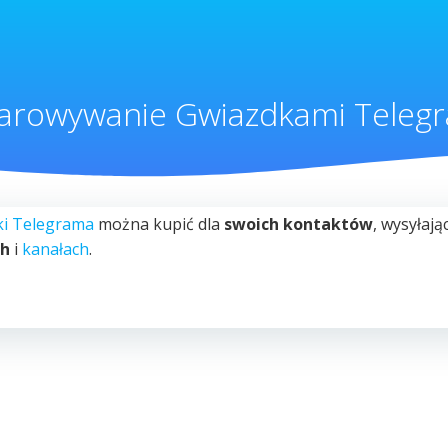
rowywanie Gwiazdkami Teleg
ki Telegrama
można kupić dla
swoich kontaktów
, wysyłają
ch
i
kanałach
.