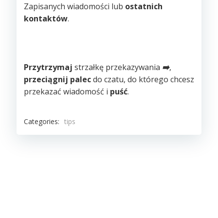
Zapisanych wiadomości lub
ostatnich
kontaktów
.
Przytrzymaj
strzałkę przekazywania
➡️
,
przeciągnij palec
do czatu, do którego chcesz
przekazać wiadomość i
puść
.
Categories:
tips