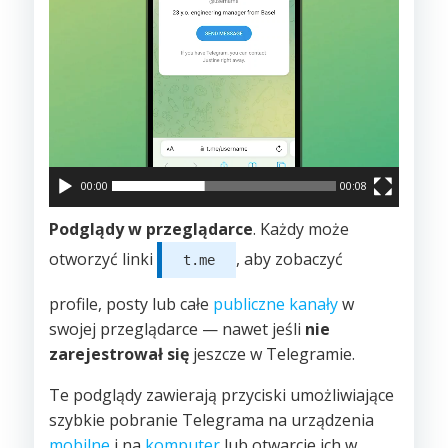
00:00
00:08
Podglądy w przeglądarce
. Każdy może
otworzyć linki
, aby zobaczyć
t.me
profile, posty lub całe
publiczne kanały
w
swojej przeglądarce — nawet jeśli
nie
zarejestrował się
jeszcze w Telegramie.
Te podglądy zawierają przyciski umożliwiające
szybkie pobranie Telegrama na urządzenia
mobilne
i na
komputer
lub otwarcie ich w