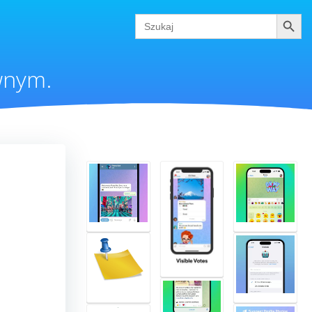
Szukaj
Search
for:
ównym.