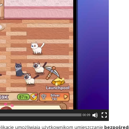
00:09
likacje umożliwiają użytkownikom umieszczanie
bezpośred