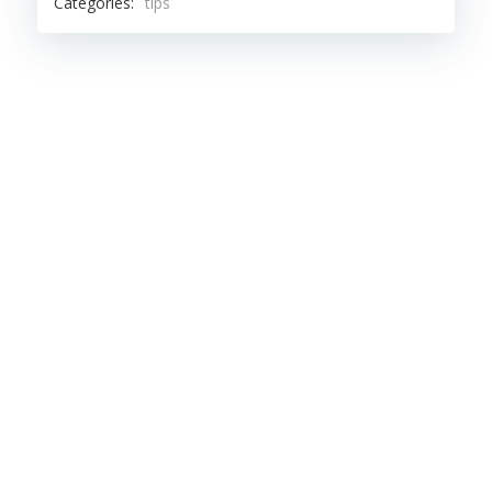
Categories:
tips