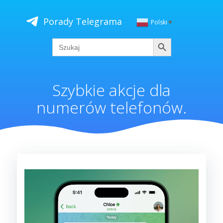
Skip
to
Porady Telegrama
Polski
▼
content
Szukaj
Search
for:
Szybkie akcje dla
numerów telefonów.
Odtwarzacz
video