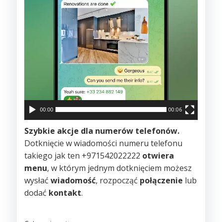
00:00
00:06
Szybkie akcje dla numerów telefonów.
Dotknięcie w wiadomości numeru telefonu
takiego jak ten +971542022222
otwiera
menu
, w którym jednym dotknięciem możesz
wysłać
wiadomość
, rozpocząć
połączenie
lub
dodać
kontakt
.