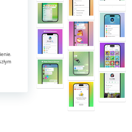
ienie.
szłym