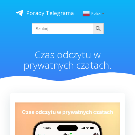
Skip
to
Porady Telegrama
Polski
▼
content
Szukaj
Search
for:
Czas odczytu w
prywatnych czatach.
Odtwarzacz
video