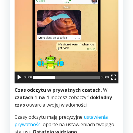
00:00
00:09
Czas odczytu w prywatnych czatach.
W
czatach 1-na-1
możesz zobaczyć
dokładny
czas
otwarcia twojej wiadomości.
Czasy odczytu mają precyzyjne
ustawienia
prywatności
oparte na ustawieniach twojego
statusu
Ostatnio widziano
.