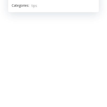
Categories:
tips