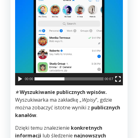
00:00
00:07
⭐️
Wyszukiwanie publicznych wpisów.
Wyszukiwarka ma zakładkę „
Wpisy
”, gdzie
można zobaczyć istotne wyniki z
publicznych
kanałów
.
Dzięki temu znalezienie
konkretnych
informacji
lub śledzenie
najnowszych