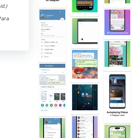
d.)
Para