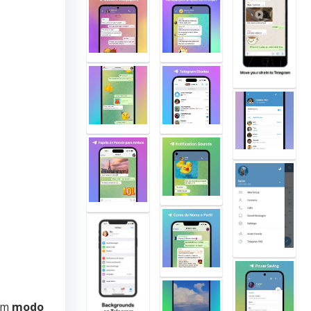
 um
modo