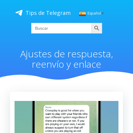
Saltar
al
Tips de Telegram
Español
▼
contenido
Buscar
Search
for:
Ajustes de respuesta,
reenvío y enlace
Reproductor
de
vídeo