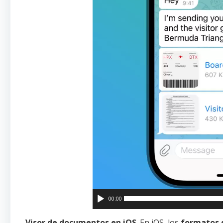
00:00
Visor de documentos en iOS
. En iOS, los
formatos 