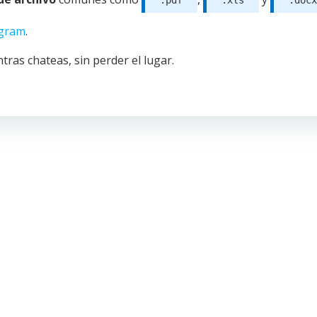
.pdf
.xls
.docx
egram
.
tras chateas, sin perder el lugar.