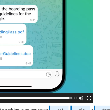
00:08
de archivo
comunes como
,
y