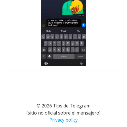
© 2026 Tips de Telegram
(sitio no oficial sobre el mensajero)
Privacy policy