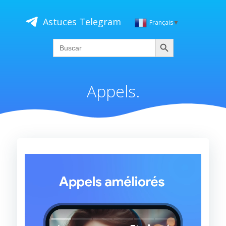
Saltar
al
Astuces Telegram
Français
▼
contenido
Buscar
Search
for:
Appels.
Reproductor
de
vídeo