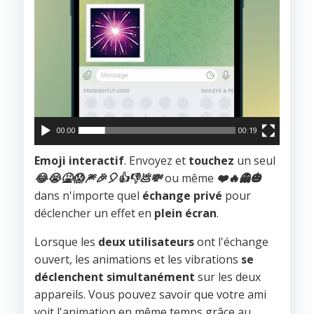
00:00
00:19
Emoji interactif
. Envoyez et
touchez
un seul
😂
😭
🤮
😱
🎆
🎉
🎈
👍
👎
💩
💸
ou même
❤️
🔥
👻
🎃
dans n'importe quel
échange privé
pour
déclencher un effet en
plein écran
.
Lorsque les
deux utilisateurs
ont l'échange
ouvert, les animations et les vibrations
se
déclenchent simultanément
sur les deux
appareils. Vous pouvez savoir que votre ami
voit l'animation en même temps grâce au