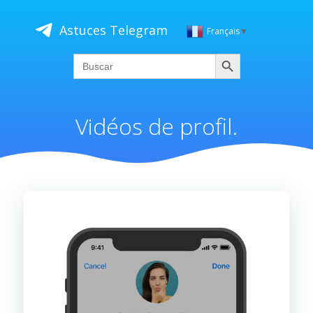
Saltar
al
Astuces Telegram
Français
▼
contenido
Buscar
Search
for:
Vidéos de profil.
Reproductor
de
vídeo