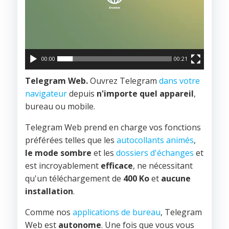
00:00
00:21
Telegram Web.
Ouvrez Telegram
dans votre
navigateur
depuis
n'importe quel appareil
,
bureau ou mobile.
Telegram Web prend en charge vos fonctions
préférées telles que les
autocollants animés
,
le mode sombre
et les
dossiers d'échanges
et
est incroyablement
efficace
, ne nécessitant
qu'un téléchargement de
400 Ko
et
aucune
installation
.
Comme nos
applications de bureau
, Telegram
Web est
autonome
. Une fois que vous vous