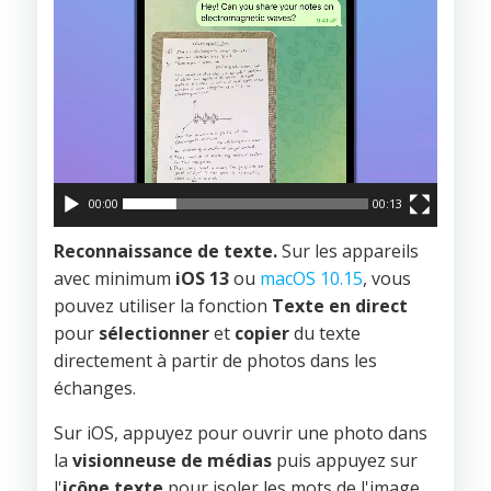
00:00
00:13
Reconnaissance de texte.
Sur les appareils
avec minimum
iOS 13
ou
macOS 10.15
, vous
pouvez utiliser la fonction
Texte en direct
pour
sélectionner
et
copier
du texte
directement à partir de photos dans les
échanges.
Sur iOS, appuyez pour ouvrir une photo dans
la
visionneuse de médias
puis appuyez sur
l'
icône texte
pour isoler les mots de l'image.