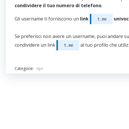
condividere il tuo numero di telefono
.
Gli username ti forniscono un
link
univo
t.me
Se preferisci non avere un username, puoi andare s
condividere un link
al tuo profilo che utiliz
t.me
Categorie:
tips