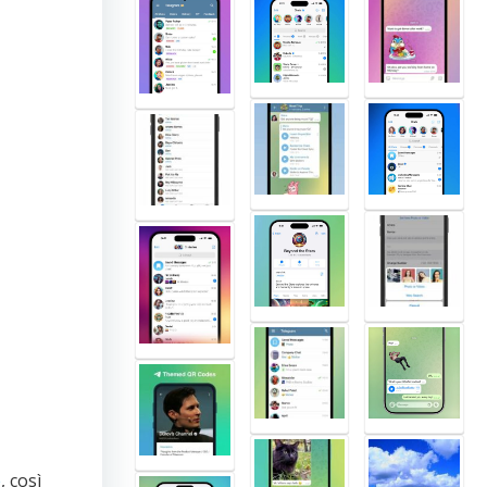
e
, così