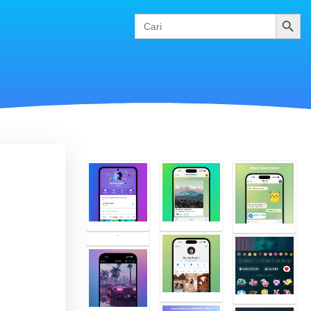
Cari
Search
for: