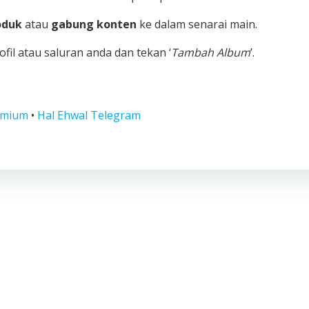
oduk
atau
gabung konten
ke dalam senarai main.
profil atau saluran anda dan tekan ‘
Tambah Album
’.
emium
•
Hal Ehwal Telegram