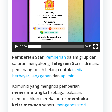
00:00
00:12
Pemberian Star
.
Pemberian
dalam grup dan
saluran menyokong
Telegram Star
– di mana
pemenang boleh belanja untuk
media
berbayar
,
langganan
dan
apl mini
.
Komuniti yang menghos pemberian
menerima tingkat
sebagai balasan,
membolehkan mereka untuk
membuka
keistimewaan
seperti
mengepos stori
.