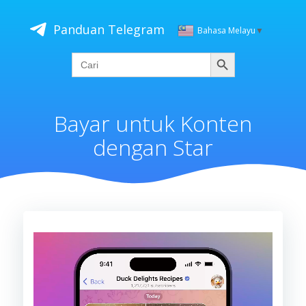
Skip
to
Panduan Telegram
Bahasa Melayu
▼
content
Cari
Search
for:
Bayar untuk Konten
dengan Star
Pemain
Video