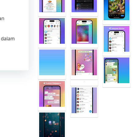
an
 dalam