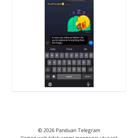
© 2026 Panduan Telegram