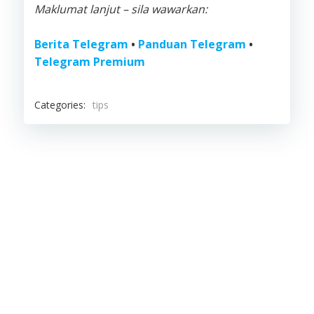
Maklumat lanjut – sila wawarkan:
Berita Telegram
•
Panduan Telegram
•
Telegram Premium
Categories:
tips