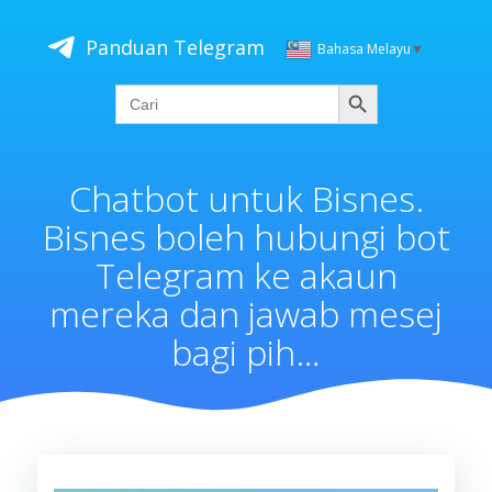
Skip
to
Panduan Telegram
Bahasa Melayu
▼
content
Cari
Search
for:
Chatbot untuk Bisnes.
Bisnes boleh hubungi bot
Telegram ke akaun
mereka dan jawab mesej
bagi pih…