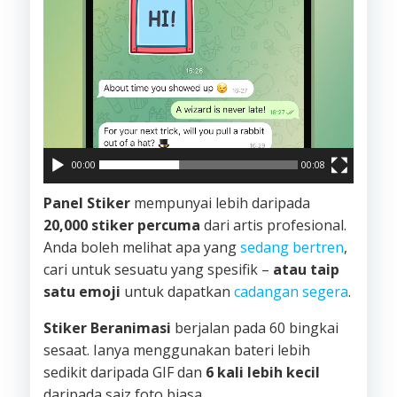
00:00
00:08
Panel Stiker
mempunyai lebih daripada
20,000 stiker percuma
dari artis profesional.
Anda boleh melihat apa yang
sedang bertren
,
cari untuk sesuatu yang spesifik –
atau taip
satu emoji
untuk dapatkan
cadangan segera
.
Stiker Beranimasi
berjalan pada 60 bingkai
sesaat. Ianya menggunakan bateri lebih
sedikit daripada GIF dan
6 kali lebih kecil
daripada saiz foto biasa.