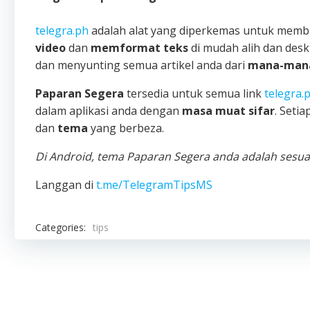
telegra.ph
adalah alat yang diperkemas untuk membua
video
dan
memformat teks
di mudah alih dan des
dan menyunting semua artikel anda dari
mana-mana
Paparan Segera
tersedia untuk semua link
telegra.
dalam aplikasi anda dengan
masa muat sifar
. Seti
dan
tema
yang berbeza.
Di Android, tema Paparan Segera anda adalah sesuai
Langgan di
t.me/TelegramTipsMS
Categories:
tips