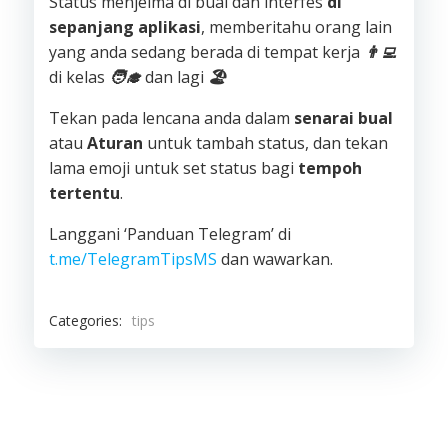
Status menjelma di bual dan interfes
di
sepanjang aplikasi
, memberitahu orang lain
yang anda sedang berada di tempat kerja
👨‍💻
di kelas
🧑‍🎓
dan lagi
🏖
Tekan pada lencana anda dalam
senarai bual
atau
Aturan
untuk tambah status, dan tekan
lama emoji untuk set status bagi
tempoh
tertentu
.
Langgani ‘Panduan Telegram’ di
t.me/TelegramTipsMS
dan wawarkan.
Categories:
tips