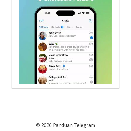
© 2026 Panduan Telegram