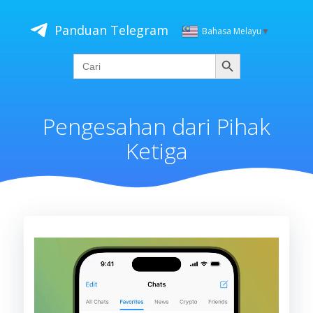
Skip
to
Panduan Telegram
Bahasa Melayu
▼
content
Cari
Search
for:
Pengesahan dari Pihak
Ketiga
Pemain
Video