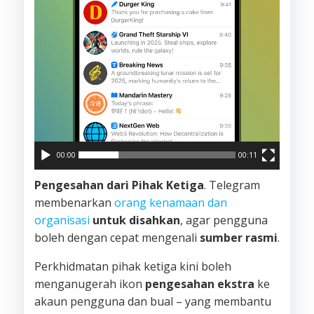
00:00
00:11
Pengesahan dari Pihak Ketiga
. Telegram
membenarkan
orang kenamaan dan
organisasi
untuk disahkan
, agar pengguna
boleh dengan cepat mengenali
sumber rasmi
.
Perkhidmatan pihak ketiga kini boleh
menganugerah ikon
pengesahan ekstra
ke
akaun pengguna dan bual – yang membantu