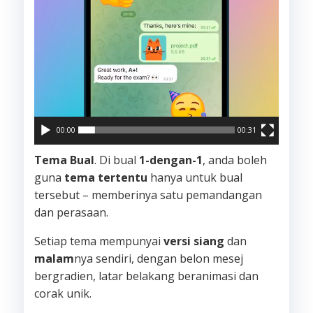
00:00
00:31
Tema Bual
. Di bual
1-dengan-1
, anda boleh
guna
tema tertentu
hanya untuk bual
tersebut – memberinya satu pemandangan
dan perasaan.
Setiap tema mempunyai
versi siang
dan
malam
nya sendiri, dengan belon mesej
bergradien, latar belakang beranimasi dan
corak unik.