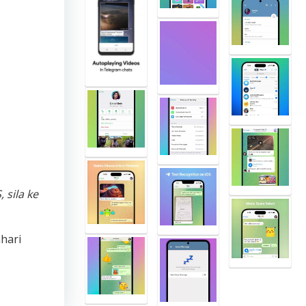
, sila ke
hari