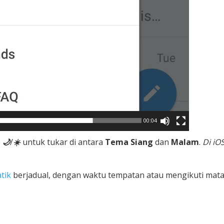
00:04
n
🌙
/
☀️
untuk tukar di antara
Tema Siang
dan
Malam
.
Di iOS
tik
berjadual, dengan waktu tempatan atau mengikuti mata