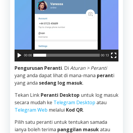
00:00
00:13
Pengurusan Peranti
. Di
Aturan > Peranti
yang anda dapat lihat di mana-mana
perant
i
yang anda
sedang log masuk
.
Tekan Link
Peranti Desktop
untuk log masuk
secara mudah ke
Telegram Desktop
atau
Telegram Web
melalui
Kod QR
.
Pilih satu peranti untuk tentukan samada
ianya boleh terima
panggilan masuk
atau