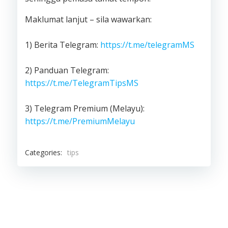
Maklumat lanjut – sila wawarkan:
1) Berita Telegram:
https://t.me/telegramMS
2) Panduan Telegram:
https://t.me/TelegramTipsMS
3) Telegram Premium (Melayu):
https://t.me/PremiumMelayu
Categories:
tips