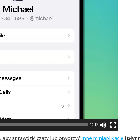
00:12
, aby sprawdzić czaty lub otworzyć
inne miniaplikacje
i
płyn