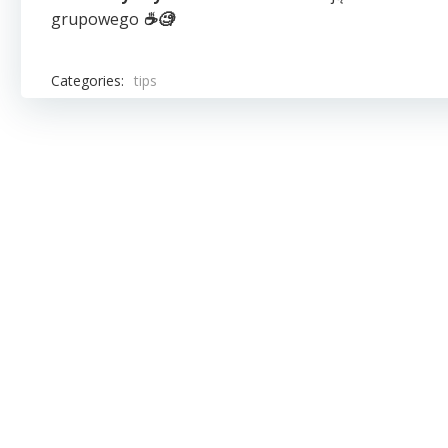
grupowego
☕️
🧐
Categories:
tips