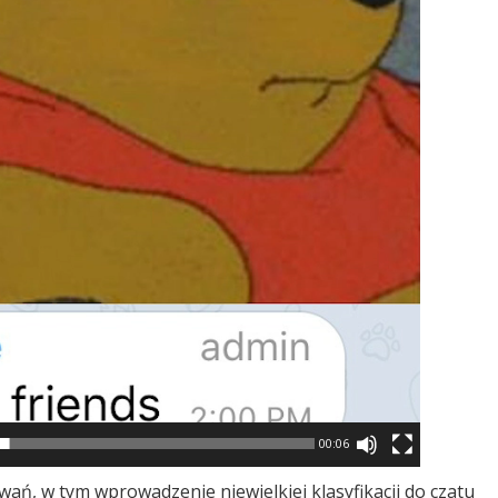
00:06
wań, w tym wprowadzenie niewielkiej klasyfikacji do czatu