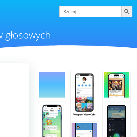
Szukaj
Search
for:
w głosowych