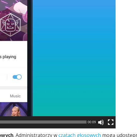
00:09
owych
. Administratorzy w
czatach głosowych
mogą udostępn