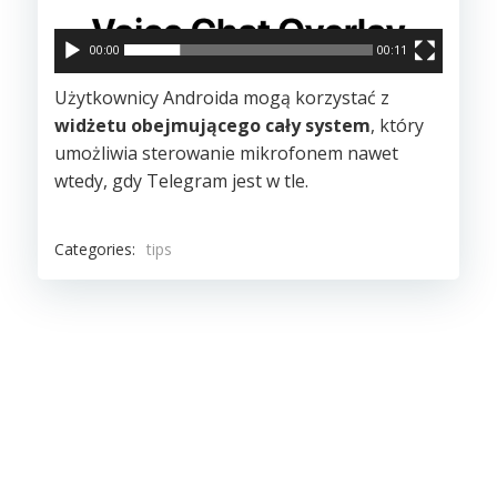
00:00
00:11
Użytkownicy Androida mogą korzystać z
widżetu obejmującego cały system
, który
umożliwia sterowanie mikrofonem nawet
wtedy, gdy Telegram jest w tle.
Categories:
tips