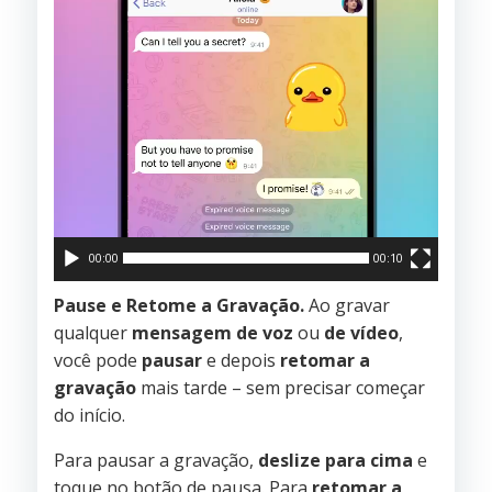
00:00
00:10
Pause e Retome a Gravação.
Ao gravar
qualquer
mensagem de voz
ou
de vídeo
,
você pode
pausar
e depois
retomar a
gravação
mais tarde – sem precisar começar
do início.
Para pausar a gravação,
deslize para cima
e
toque no botão de pausa. Para
retomar a