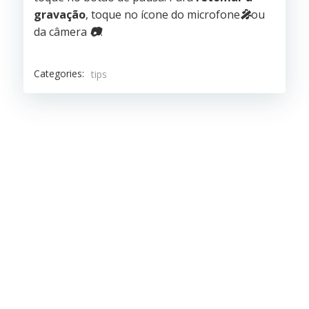
gravação
, toque no ícone do microfone
🎤
ou
da câmera
📷
.
Categories:
tips