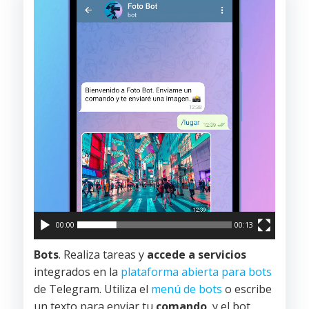
Reproductor
de
vídeo
00:00
00:13
Bots
. Realiza tareas y
accede a servicios
integrados en la
plataforma abierta para bots
de Telegram. Utiliza el
menú de bots
o escribe
un texto para enviar tu
comando
, y el bot