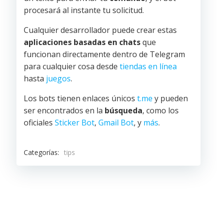
procesará al instante tu solicitud.
Cualquier desarrollador puede crear estas
aplicaciones basadas en chats
que
funcionan directamente dentro de Telegram
para cualquier cosa desde
tiendas en línea
hasta
juegos
.
Los bots tienen enlaces únicos
t.me
y pueden
ser encontrados en la
búsqueda
, como los
oficiales
Sticker Bot
,
Gmail Bot
, y
más
.
Categorías:
tips