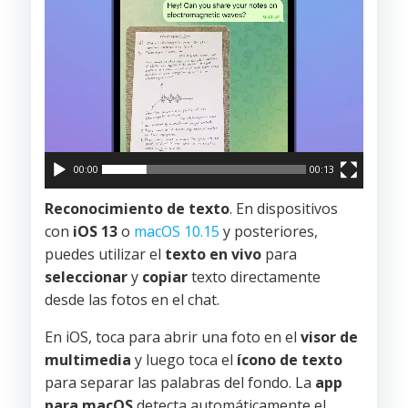
00:00
00:13
Reconocimiento de texto
. En dispositivos
con
iOS 13
o
macOS 10.15
y posteriores,
puedes utilizar el
texto en vivo
para
seleccionar
y
copiar
texto directamente
desde las fotos en el chat.
En iOS, toca para abrir una foto en el
visor de
multimedia
y luego toca el
ícono de texto
para separar las palabras del fondo. La
app
para macOS
detecta automáticamente el