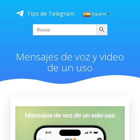
Saltar
al
Tips de Telegram
Español
▼
contenido
Buscar
Search
for:
Mensajes de voz y video
de un uso
Reproductor
de
vídeo