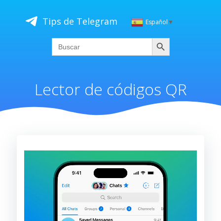
Saltar
al
Tips de Telegram
Español
▼
contenido
Buscar
Search
for:
Lector de códigos QR
Reproductor
de
vídeo