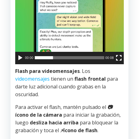
00:00
00:08
Flash para videomensajes
. Los
videomensajes
tienen un
flash frontal
para
darte luz adicional cuando grabas en la
oscuridad.
Para activar el flash, mantén pulsado el
📷
ícono de la cámara
para iniciar la grabación,
luego
desliza hacia arriba
para bloquear la
grabación y toca el
⚡
ícono de flash
.